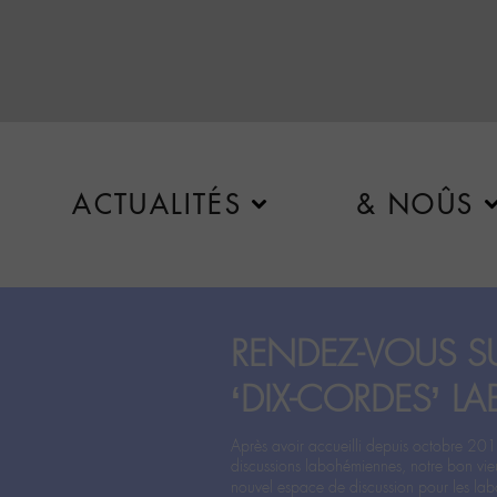
ACTUALITÉS
& NOÛS
RENDEZ-VOUS SU
‘DIX-CORDES’ LA
Après avoir accueilli depuis octobre 201
discussions labohémiennes, notre bon vie
nouvel espace de discussion pour les labo