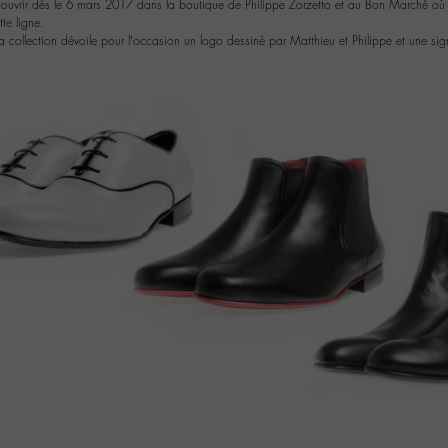
écouvrir dès le 6 mars 2017 dans la boutique de Philippe Zorzetto et au Bon Marché 
tte ligne.
la collection dévoile pour l’occasion un logo dessiné par Matthieu et Philippe et une sig