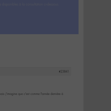
s disponibles à la consultation ci-dessous.
#23841
mais j’imagine que c’est comme l’année dernière à