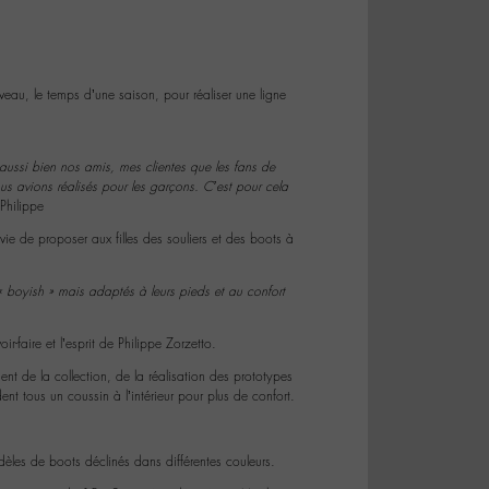
veau, le temps d’une saison, pour réaliser une ligne
ussi bien nos amis, mes clientes que les fans de
s avions réalisés pour les garçons. C’est pour cela
 Philippe
vie de proposer aux filles des souliers et des boots à
 « boyish » mais adaptés à leurs pieds et au confort
r-faire et l’esprit de Philippe Zorzetto.
ent de la collection, de la réalisation des prototypes
ent tous un coussin à l’intérieur pour plus de confort.
les de boots déclinés dans différentes couleurs.