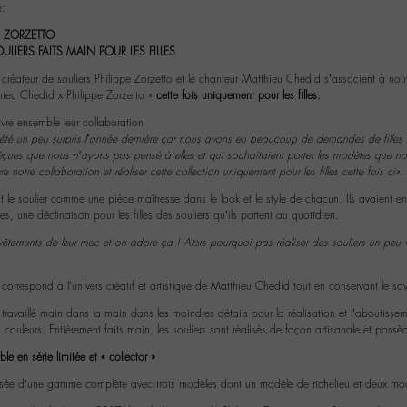
e:
E ZORZETTO
LIERS FAITS MAIN POUR LES FILLES
créateur de souliers Philippe Zorzetto et le chanteur Matthieu Chedid s’associent à nou
hieu Chedid x Philippe Zorzetto »
cette fois uniquement pour les filles.
ivre ensemble leur collaboration
été un peu surpris l’année dernière car nous avons eu beaucoup de demandes de filles a
çues que nous n’ayons pas pensé à elles et qui souhaitaient porter les modèles que nou
notre collaboration et réaliser cette collection uniquement pour les filles cette fois ci»
.
 le soulier comme une pièce maîtresse dans le look et le style de chacun. Ils avaient en
ées, une déclinaison pour les filles des souliers qu’ils portent au quotidien.
s vêtements de leur mec et on adore ça ! Alors pourquoi pas réaliser des souliers un peu
correspond à l’univers créatif et artistique de Matthieu Chedid tout en conservant le savoi
 travaillé main dans la main dans les moindres détails pour la réalisation et l’aboutissem
 couleurs. Entièrement faits main, les souliers sont réalisés de façon artisanale et possèd
e en série limitée et « collector »
sée d’une gamme complète avec trois modèles dont un modèle de richelieu et deux modè