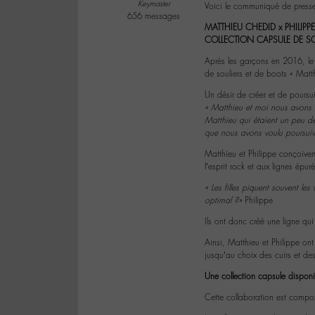
Keymaster
Voici le communiqué de press
656 messages
MATTHIEU CHEDID x PHILIPP
COLLECTION CAPSULE DE SOU
Après les garçons en 2016, le 
de souliers et de boots « Matt
Un désir de créer et de poursu
« Matthieu et moi nous avons 
Matthieu qui étaient un peu dé
que nous avons voulu poursuivre 
Matthieu et Philippe conçoivent
l’esprit rock et aux lignes épur
« Les filles piquent souvent le
optimal ?»
Philippe
Ils ont donc créé une ligne qui 
Ainsi, Matthieu et Philippe ont
jusqu’au choix des cuirs et des
Une collection capsule disponibl
Cette collaboration est compo