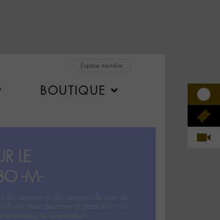
Espace membre
BOUTIQUE
R LE
BO -M-
5 des centaines et des centaines de sujets de
ux Forum laisse désormais sa place à un tout
hémien‧ne‧s: le « Dix-cordes ».