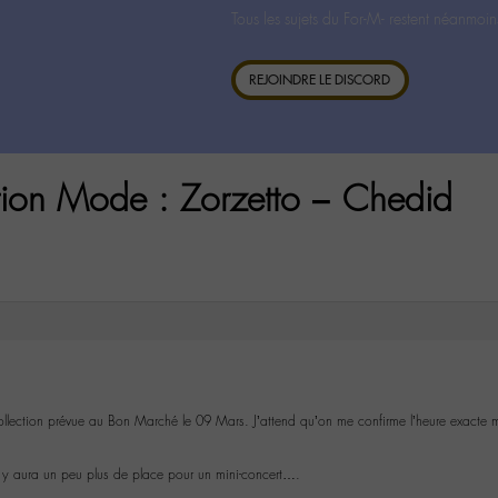
Tous les sujets du For-M- restent néanmoin
REJOINDRE LE DISCORD
tion Mode : Zorzetto – Chedid
ollection prévue au Bon Marché le 09 Mars. J’attend qu’on me confirme l’heure exacte 
l y aura un peu plus de place pour un mini-concert….