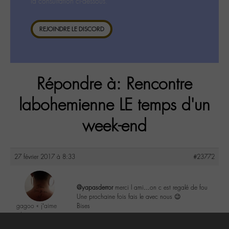
la consultation ci-dessous.
REJOINDRE LE DISCORD
Répondre à: Rencontre
labohemienne LE temps d'un
week-end
27 février 2017 à 8:33
#23772
@yapasderror
merci l ami…on c est regalé de fou
Une prochaine fois fais le avec nous 😉
gagoo « j’aime
Bises
donc je suis »
@gagoo
2