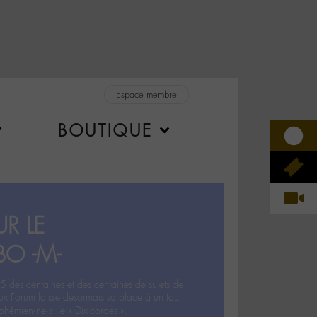
Espace membre
BOUTIQUE
R LE
BO -M-
5 des centaines et des centaines de sujets de
ux Forum laisse désormais sa place à un tout
hémien‧ne‧s: le « Dix-cordes ».