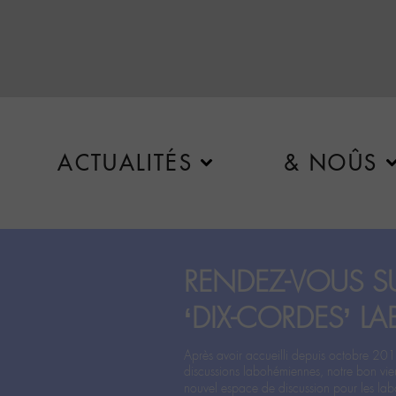
ACTUALITÉS
& NOÛS
RENDEZ-VOUS SU
‘DIX-CORDES’ LA
Après avoir accueilli depuis octobre 201
discussions labohémiennes, notre bon vie
nouvel espace de discussion pour les labo