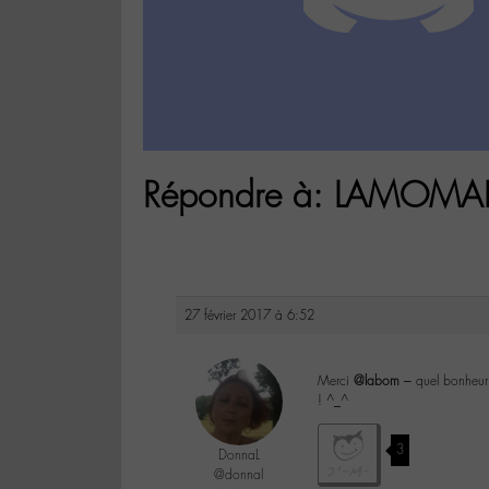
Répondre à: LAMOMALI 
27 février 2017 à 6:52
Merci
@labom
– quel bonheur! 
! ^_^
3
DonnaL
@donnal