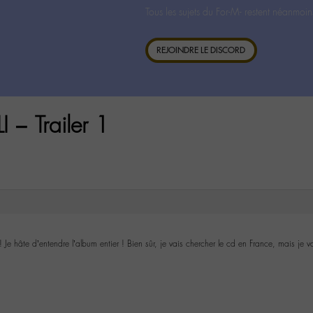
Tous les sujets du For-M- restent néanmoin
REJOINDRE LE DISCORD
– Trailer 1
Je hâte d’entendre l’album entier ! Bien sûr, je vais chercher le cd en France, mais je 