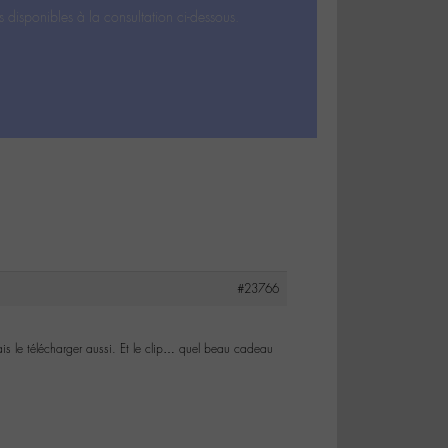
s disponibles à la consultation ci-dessous.
#23766
vais le télécharger aussi. Et le clip… quel beau cadeau