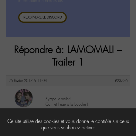
la consultation ci-dessous.
REJOINDRE LE DISCORD
Répondre à: LAMOMALI –
Trailer 1
26 février 2017 à 11:04
#23736
Sympa le trailer!
Ça met l eau a la bouche !
yapasderror
@yapasderror
7
Ce site utilise des cookies et vous donne le contrôle sur ceux
Labohémien
183 messages
que vous souhaitez activer