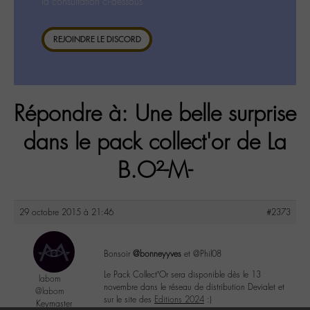
la consultation ci-dessous.
REJOINDRE LE DISCORD
Répondre à: Une belle surprise
dans le pack collect'or de La
B.O²-M-
29 octobre 2015 à 21:46
#2373
Bonsoir
@bonneyyves
et @Phil08
Le Pack Collect’Or sera disponible dès le 13
labom
novembre dans le réseau de distribution Devialet et
@labom
sur le site des
Editions 2024
:)
Keymaster