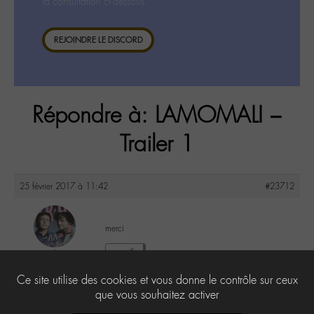
la consultation ci-dessous.
REJOINDRE LE DISCORD
Répondre à: LAMOMALI –
Trailer 1
25 février 2017 à 11:42
#23712
merci
yapasderror
2
@yapasderror
Ce site utilise des cookies et vous donne le contrôle sur ceux
Labohémien
183 messages
que vous souhaitez activer