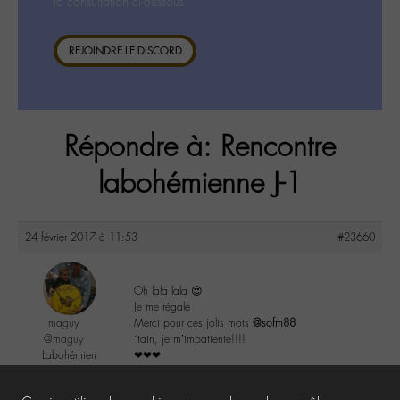
la consultation ci-dessous.
REJOINDRE LE DISCORD
Répondre à: Rencontre
labohémienne J-1
24 février 2017 à 11:53
#23660
Oh lala lala 😍
Je me régale
maguy
Merci pour ces jolis mots
@sofm88
@maguy
´tain, je m’impatiente!!!!
Labohémien
❤❤❤
3168 messages
1