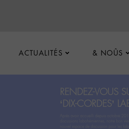
ACTUALITÉS
& NOÛS
RENDEZ-VOUS SU
‘DIX-CORDES’ LA
Après avoir accueilli depuis octobre 201
discussions labohémiennes, notre bon vie
nouvel espace de discussion pour les labo