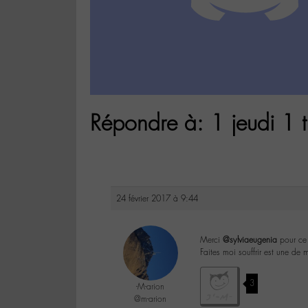
Répondre à: 1 jeudi 1 t
24 février 2017 à 9:44
Merci
@sylviaeugenia
pour ce 
Faites moi souffrir est une de
3
-M-arion
@m-arion