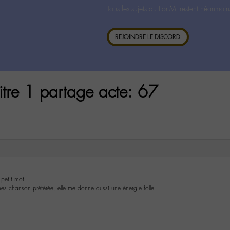
Tous les sujets du For-M- restent néanmoin
REJOINDRE LE DISCORD
itre 1 partage acte: 67
petit mot.
 mes chanson préférée, elle me donne aussi une énergie folle.