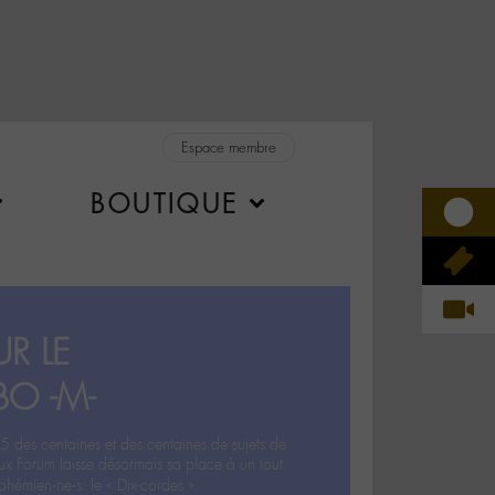
Espace membre
BOUTIQUE
R LE
BO -M-
5 des centaines et des centaines de sujets de
ux Forum laisse désormais sa place à un tout
hémien‧ne‧s: le « Dix-cordes ».