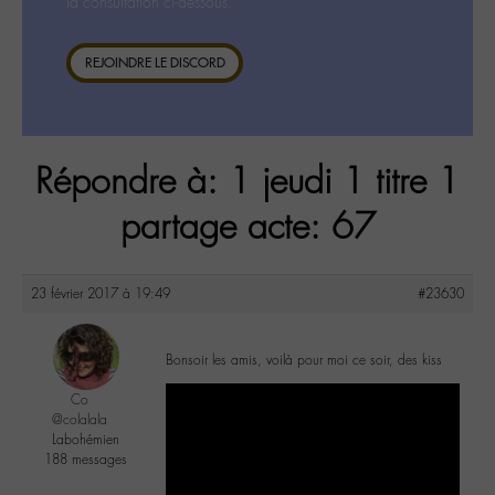
la consultation ci-dessous.
REJOINDRE LE DISCORD
Répondre à: 1 jeudi 1 titre 1
partage acte: 67
23 février 2017 à 19:49
#23630
Bonsoir les amis, voilà pour moi ce soir, des kiss
Co
@colalala
Labohémien
188 messages