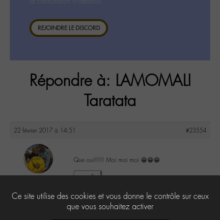
la consultation ci-dessous.
REJOINDRE LE DISCORD
Répondre à: LAMOMALI
Taratata
22 février 2017 à 14:51
#23554
Que oui!!!!! Moi moi moi 😁😁😁
maguy
4
@maguy
Ce site utilise des cookies et vous donne le contrôle sur ceux
Labohémien
3168 messages
que vous souhaitez activer