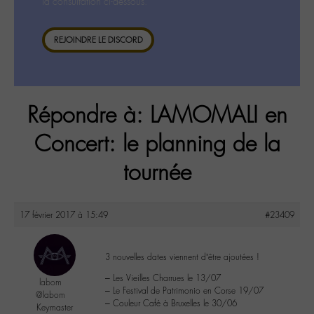
la consultation ci-dessous.
REJOINDRE LE DISCORD
Répondre à: LAMOMALI en
Concert: le planning de la
tournée
17 février 2017 à 15:49
#23409
3 nouvelles dates viennent d’être ajoutées !
– Les Vieilles Charrues le 13/07
labom
– Le Festival de Patrimonio en Corse 19/07
@labom
– Couleur Café à Bruxelles le 30/06
Keymaster