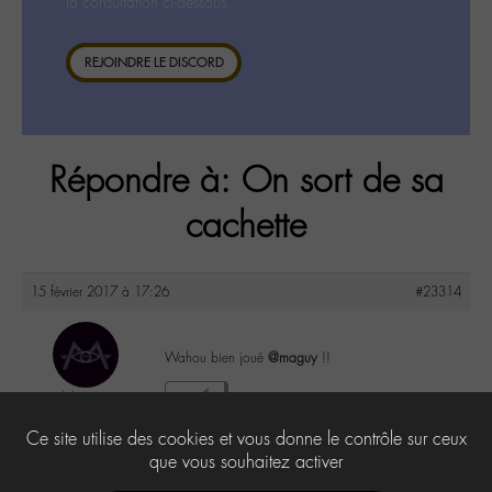
la consultation ci-dessous.
REJOINDRE LE DISCORD
Répondre à: On sort de sa
cachette
15 février 2017 à 17:26
#23314
Wahou bien joué
@maguy
!!
labom
3
@labom
Ce site utilise des cookies et vous donne le contrôle sur ceux
Keymaster
656 messages
que vous souhaitez activer