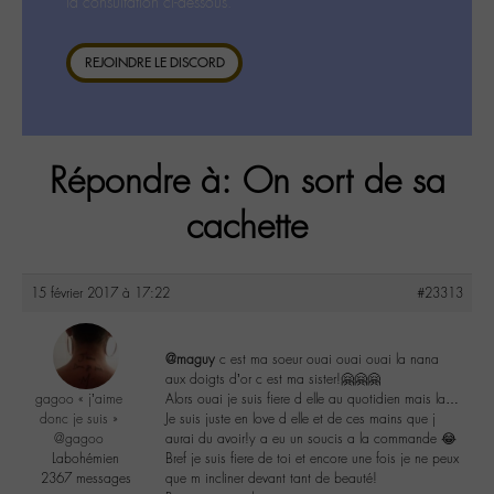
la consultation ci-dessous.
REJOINDRE LE DISCORD
Répondre à: On sort de sa
cachette
15 février 2017 à 17:22
#23313
@maguy
c est ma soeur ouai ouai ouai la nana
aux doigts d’or c est ma sister!🤗🤗🤗
gagoo « j’aime
Alors ouai je suis fiere d elle au quotidien mais la…
donc je suis »
Je suis juste en love d elle et de ces mains que j
@gagoo
aurai du avoir!y a eu un soucis a la commande 😂
Labohémien
Bref je suis fiere de toi et encore une fois je ne peux
2367 messages
que m incliner devant tant de beauté!