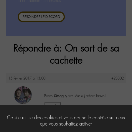
la consultation ci-dessous.
REJOINDRE LE DISCORD
Répondre à: On sort de sa
cachette
15 février 2017 à 13:00
#23302
Bravo
@maguy
très réussi j adore bravo!
yapasderror
4
@yapasderror
Ce site utilise des cookies et vous donne le contrôle sur ceux
Labohémien
183 messages
que vous souhaitez activer