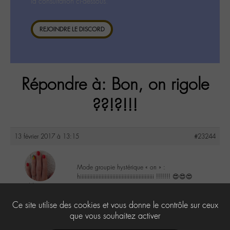
la consultation ci-dessous.
REJOINDRE LE DISCORD
Répondre à: Bon, on rigole
??!?!!!
13 février 2017 à 13:15
#23244
Mode groupie hystérique « on » :
hiiiiiiiiiiiiiiiiiiiiiiiiiiiiiiiiiiiiiiiiiiiiiiii !!!!!!! 😍😍😍
Nanie
@nanie
4
Ce site utilise des cookies et vous donne le contrôle sur ceux
Labohémien
149 messages
que vous souhaitez activer