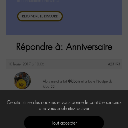
la consultation ci-dessous.
REJOINDRE LE DISCORD
Répondre à: Anniversaire
10 février 2017 à 10:06
#23193
Alors merci à toi
@labom
et à toute l’équipe du
labo 👍🏼
maguy
@maguy
1
Ce site utilise des cookies et vous donne le contrôle sur ceux
Labohémien
3168 messages
que vous souhaitez activer
Tout accepter