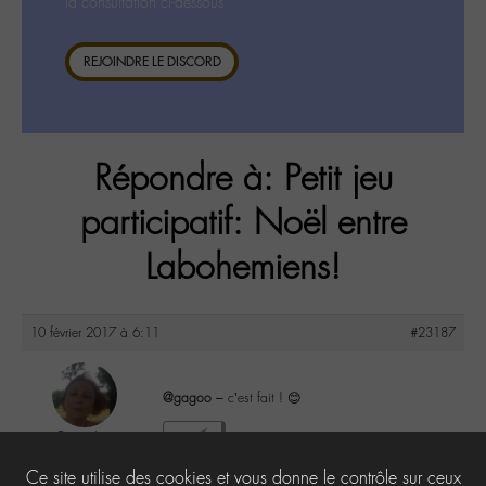
la consultation ci-dessous.
REJOINDRE LE DISCORD
Répondre à: Petit jeu
participatif: Noël entre
Labohemiens!
10 février 2017 à 6:11
#23187
@gagoo
– c’est fait ! 😊
DonnaL
1
@donnal
Ce site utilise des cookies et vous donne le contrôle sur ceux
Labohémien