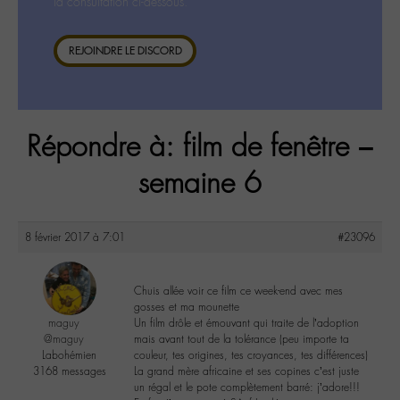
la consultation ci-dessous.
REJOINDRE LE DISCORD
Répondre à: film de fenêtre –
semaine 6
8 février 2017 à 7:01
#23096
Chuis allée voir ce film ce week-end avec mes
gosses et ma mounette
maguy
Un film drôle et émouvant qui traite de l’adoption
@maguy
mais avant tout de la tolérance (peu importe ta
Labohémien
couleur, tes origines, tes croyances, tes différences)
3168 messages
La grand mère africaine et ses copines c’est juste
un régal et le pote complètement barré: j’adore!!!