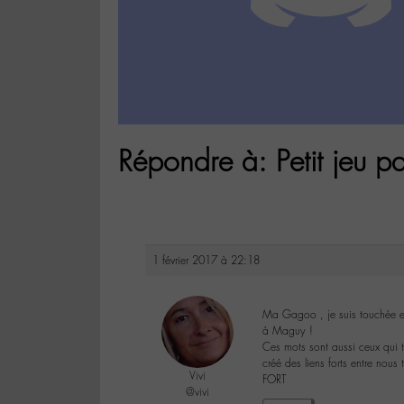
Répondre à: Petit jeu pa
1 février 2017 à 22:18
Ma Gagoo , je suis touchée e
à Maguy !
Ces mots sont aussi ceux qui t
créé des liens forts entre nou
Vivi
FORT
@vivi