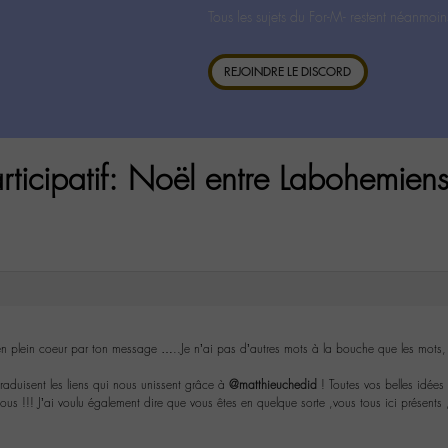
Tous les sujets du For-M- restent néanmoin
REJOINDRE LE DISCORD
rticipatif: Noël entre Labohemiens
n plein coeur par ton message …..Je n’ai pas d’autres mots à la bouche que les mots
raduisent les liens qui nous unissent grâce à
@matthieuchedid
! Toutes vos belles idées
s tous !!! J’ai voulu également dire que vous êtes en quelque sorte ,vous tous ici présen