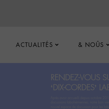
ACTUALITÉS
& NOÛS
RENDEZ-VOUS SU
‘DIX-CORDES’ LA
Après avoir accueilli depuis octobre 201
discussions labohémiennes, notre bon vie
nouvel espace de discussion pour les labo