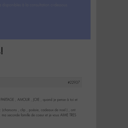
s disponibles à la consultation ci-dessous.
!
#22937
, PARTAGE , AMOUR , JOIE , quand je pense à toi et
 : (chansons , clip , poésie, cadeaux de noel ) , ont
ts , ma seconde famille de coeur et je vous AIME TRES