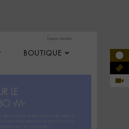
Espace membre
BOUTIQUE
R LE
BO -M-
5 des centaines et des centaines de sujets de
ux Forum laisse désormais sa place à un tout
hémien‧ne‧s: le « Dix-cordes ».