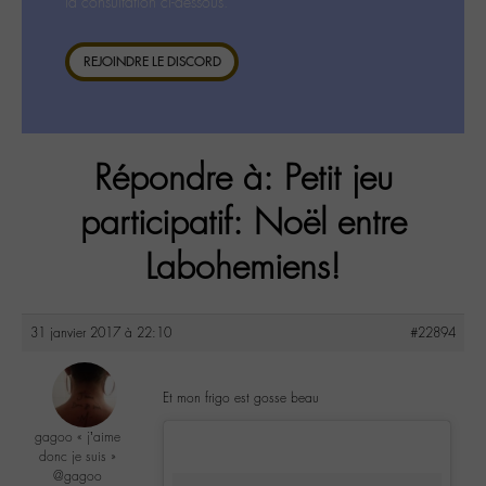
la consultation ci-dessous.
REJOINDRE LE DISCORD
Répondre à: Petit jeu
participatif: Noël entre
Labohemiens!
31 janvier 2017 à 22:10
#22894
Et mon frigo est gosse beau
gagoo « j’aime
donc je suis »
@gagoo