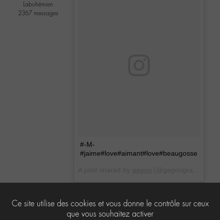
Labohémien
2367 messages
#-M-
#jaime#love#aimant#love#beaugosse
A post shared by
gagoo
(@gagoograr) on
Jan
6
Ce site utilise des cookies et vous donne le contrôle sur ceux
que vous souhaitez activer