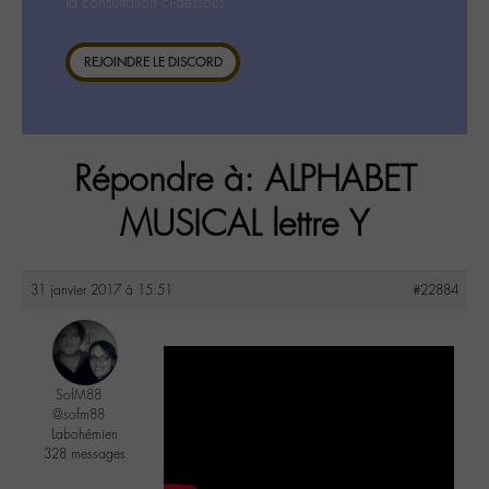
la consultation ci-dessous.
REJOINDRE LE DISCORD
Répondre à: ALPHABET
MUSICAL lettre Y
31 janvier 2017 à 15:51
#22884
SofM88
@sofm88
Labohémien
328 messages