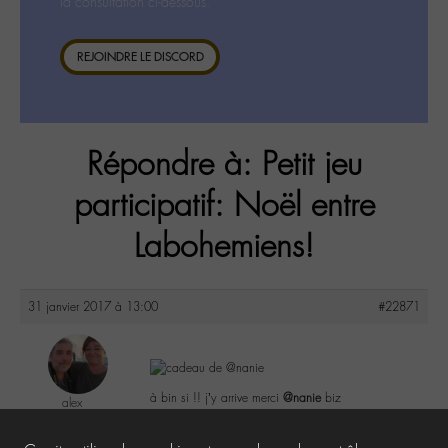
la consultation ci-dessous.
REJOINDRE LE DISCORD
Répondre à: Petit jeu
participatif: Noël entre
Labohemiens!
31 janvier 2017 à 13:00
#22871
à bin si !! j’y arrive merci
@nanie
biz
alex
@alex1974
Labohémien
8