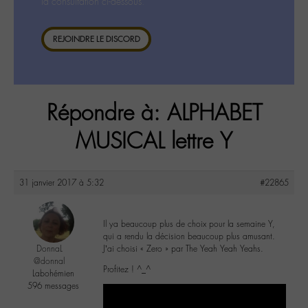
la consultation ci-dessous.
REJOINDRE LE DISCORD
Répondre à: ALPHABET
MUSICAL lettre Y
31 janvier 2017 à 5:32
#22865
Il ya beaucoup plus de choix pour la semaine Y,
qui a rendu la décision beaucoup plus amusant.
DonnaL
J’ai choisi « Zero » par The Yeah Yeah Yeahs.
@donnal
Profitez ! ^_^
Labohémien
596 messages