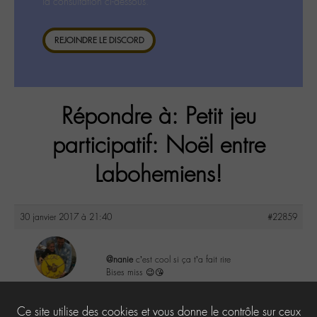
la consultation ci-dessous.
REJOINDRE LE DISCORD
Répondre à: Petit jeu
participatif: Noël entre
Labohemiens!
30 janvier 2017 à 21:40
#22859
@nanie
c’est cool si ça t’a fait rire
Bises miss 😉😘
maguy
@maguy
2
Ce site utilise des cookies et vous donne le contrôle sur ceux
Labohémien