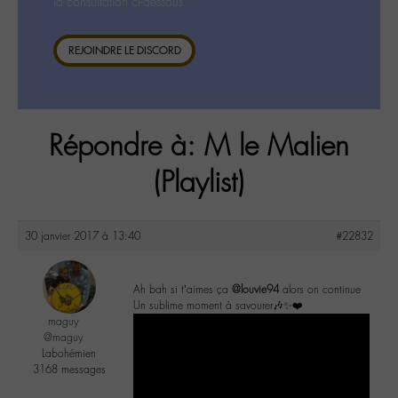
la consultation ci-dessous.
REJOINDRE LE DISCORD
Répondre à: M le Malien
(Playlist)
30 janvier 2017 à 13:40
#22832
Ah bah si t’aimes ça
@louvie94
alors on continue
Un sublime moment à savourer🎶✨❤️
maguy
@maguy
Labohémien
3168 messages