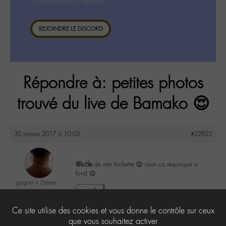
la consultation ci-dessous.
REJOINDRE LE DISCORD
Répondre à: petites photos
trouvé du live de Bamako 😍
30 janvier 2017 à 10:03
#22822
@lu6le
de rien bichette 😉 ouai ca requinque a
fond 😉
gagoo « j’aime
donc je suis »
2
@gagoo
Ce site utilise des cookies et vous donne le contrôle sur ceux
Labohémien
2367 messages
que vous souhaitez activer