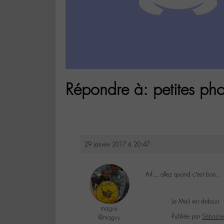
Répondre à: petites ph
29 janvier 2017 à 20:47
Arf… allez quand c’est bon..
Le Mali est debout
maguy
Publiée par
Sébastie
@maguy