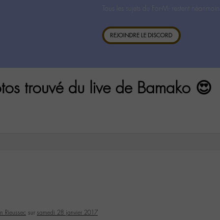
Tous les sujets du For-M- restent néanmoin
REJOINDRE LE DISCORD
otos trouvé du live de Bamako 😍
n Rieussec
sur
samedi 28 janvier 2017