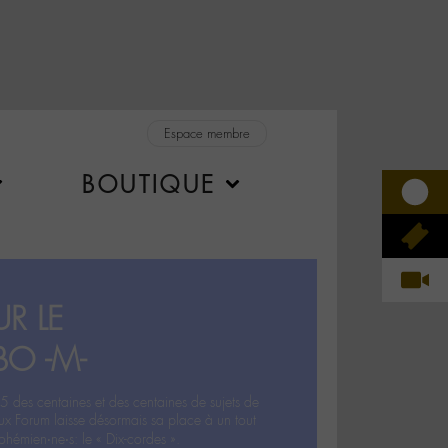
Espace membre
BOUTIQUE
R LE
BO -M-
5 des centaines et des centaines de sujets de
ux Forum laisse désormais sa place à un tout
hémien‧ne‧s: le « Dix-cordes ».