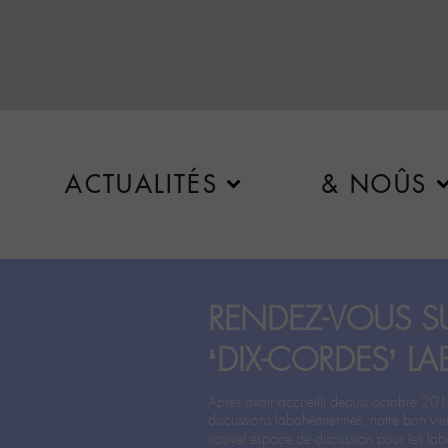
ACTUALITÉS
& NOÛS
RENDEZ-VOUS SU
‘DIX-CORDES’ LA
Après avoir accueilli depuis octobre 201
discussions labohémiennes, notre bon vie
nouvel espace de discussion pour les labo