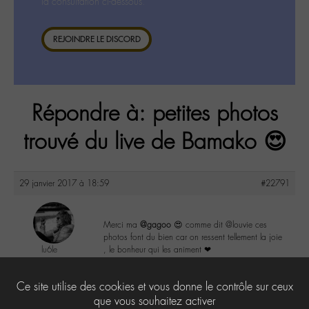
la consultation ci-dessous.
REJOINDRE LE DISCORD
Répondre à: petites photos
trouvé du live de Bamako 😍
29 janvier 2017 à 18:59
#22791
Merci ma
@gagoo
😍 comme dit @louvie ces
photos font du bien car on ressent tellement la joie
lu6le
, le bonheur qui les animent ❤
@lu6le
Labohémien
4
Ce site utilise des cookies et vous donne le contrôle sur ceux
324 messages
que vous souhaitez activer