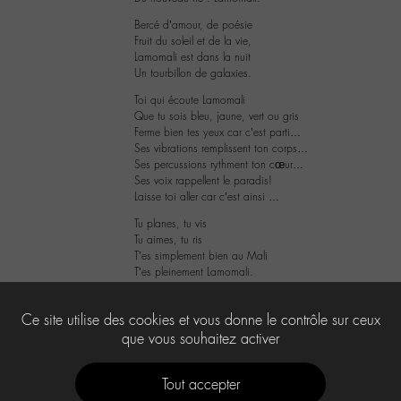
Bercé d’amour, de poésie
Fruit du soleil et de la vie,
Lamomali est dans la nuit
Un tourbillon de galaxies.
Toi qui écoute Lamomali
Que tu sois bleu, jaune, vert ou gris
Ferme bien tes yeux car c’est parti…
Ses vibrations remplissent ton corps…
Ses percussions rythment ton cœur…
Ses voix rappellent le paradis!
Laisse toi aller car c’est ainsi …
Tu planes, tu vis
Tu aimes, tu ris
T’es simplement bien au Mali
T’es pleinement Lamomali.
7
Ce site utilise des cookies et vous donne le contrôle sur ceux
que vous souhaitez activer
Tout accepter