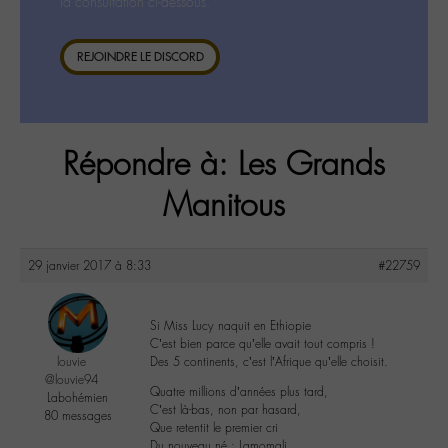
la consultation ci-dessous.
REJOINDRE LE DISCORD
Répondre à: Les Grands
Manitous
29 janvier 2017 à 8:33
#22759
Si Miss Lucy naquit en Ethiopie
C’est bien parce qu’elle avait tout compris !
louvie
Des 5 continents, c’est l’Afrique qu’elle choisit.
@louvie94
Quatre millions d’années plus tard,
Labohémien
C’est là-bas, non par hasard,
80 messages
Que retentit le premier cri
Du nouveau né : Lamomali.