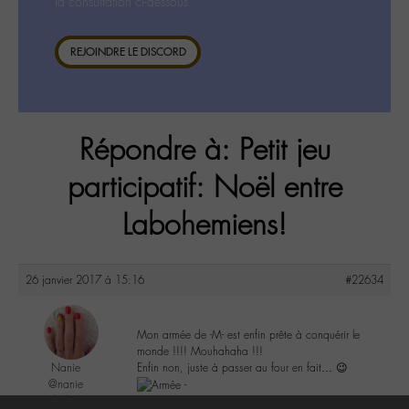
la consultation ci-dessous.
REJOINDRE LE DISCORD
Répondre à: Petit jeu
participatif: Noël entre
Labohemiens!
26 janvier 2017 à 15:16
#22634
Mon armée de -M- est enfin prête à conquérir le
monde !!!! Mouhahaha !!!
Nanie
Enfin non, juste à passer au four en fait… 😉
@nanie
Labohémien