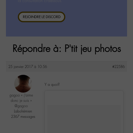
la consultation ci-dessous.
REJOINDRE LE DISCORD
Répondre à: P'tit jeu photos
25 janvier 2017 à 10:56
#22586
Y a quoi?
gagoo « j’aime
donc je suis »
@gagoo
Labohémien
2367 messages