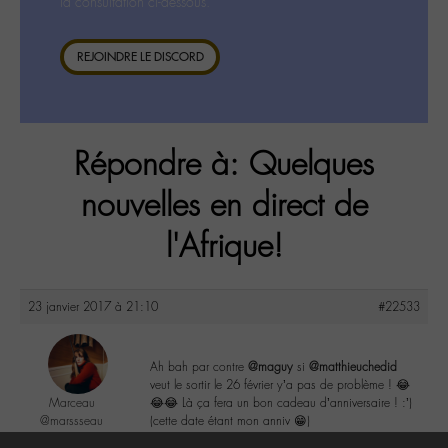
la consultation ci-dessous.
REJOINDRE LE DISCORD
Répondre à: Quelques
nouvelles en direct de
l'Afrique!
23 janvier 2017 à 21:10
#22533
Ah bah par contre
@maguy
si
@matthieuchedid
veut le sortir le 26 février y’a pas de problème ! 😂
Marceau
😂😂 Là ça fera un bon cadeau d’anniversaire ! :’)
@marssseau
(cette date étant mon anniv 😁)
Labohémien