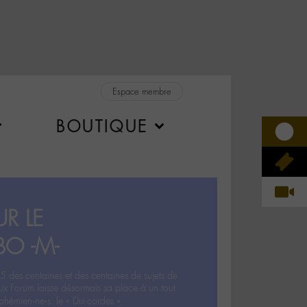
Espace membre
BOUTIQUE
R LE
BO -M-
5 des centaines et des centaines de sujets de
ux Forum laisse désormais sa place à un tout
hémien‧ne‧s: le « Dix-cordes ».