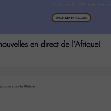
Tous les sujets du For-M- restent néanmoin
REJOINDRE LE DISCORD
uvelles en direct de l'Afrique!
 pour ces nouvelles
@labom
!!