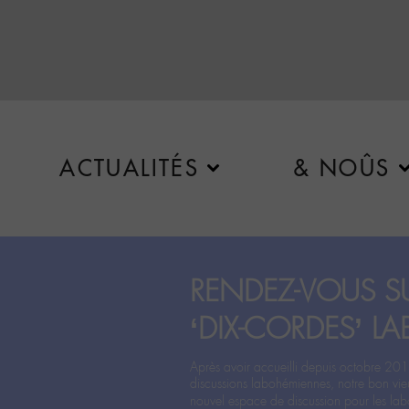
ACTUALITÉS
& NOÛS
RENDEZ-VOUS SU
‘DIX-CORDES’ LA
Après avoir accueilli depuis octobre 201
discussions labohémiennes, notre bon vie
nouvel espace de discussion pour les labo