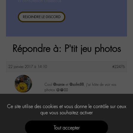
la consultation ci-dessous.
REJOINDRE LE DISCORD
Répondre à: P'tit jeu photos
22 janvier 2017 à 14:10
#22476
Cool
@nanie
et
@sofm88
, j’ai hâte de voir vos
photos 😜😁👍🏼
maguy
@maguy
6
Ce site utilise des cookies et vous donne le contrôle sur ceux
Labohémien
3168 messages
que vous souhaitez activer
Tout accepter