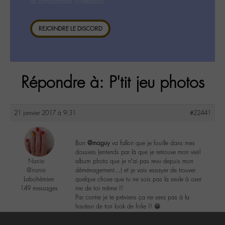
la consultation ci-dessous.
REJOINDRE LE DISCORD
Répondre à: P'tit jeu photos
21 janvier 2017 à 9:31
#22441
Bon
@maguy
va falloir que je fouille dans mes
dossiers (entends par là que je retrouve mon vieil
Nanie
album photo que je n’ai pas revu depuis mon
@nanie
déménagement…) et je vais essayer de trouver
Labohémien
quelque chose que tu ne sois pas la seule à oser
149 messages
rire de toi même !!
Par contre je te préviens ça ne sera pas à la
hauteur de ton look de folie !! 😁