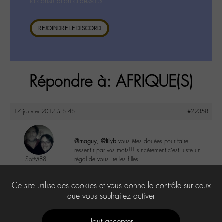
la consultation ci-dessous.
REJOINDRE LE DISCORD
Répondre à: AFRIQUE(S)
17 janvier 2017 à 8:48
#22358
@maguy
,
@lillyb
vous êtes douées pour faire
ressentir par vos mots!!! sincèrement c’est juste un
SofM88
régal de vous lire les filles…
@sofm88
Labohémien
3
Ce site utilise des cookies et vous donne le contrôle sur ceux
328 messages
que vous souhaitez activer
Tout accepter