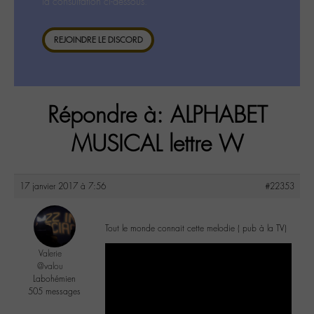
la consultation ci-dessous.
REJOINDRE LE DISCORD
Répondre à: ALPHABET
MUSICAL lettre W
17 janvier 2017 à 7:56
#22353
Tout le monde connait cette melodie ( pub à la TV)
Valerie
@valou
Labohémien
505 messages