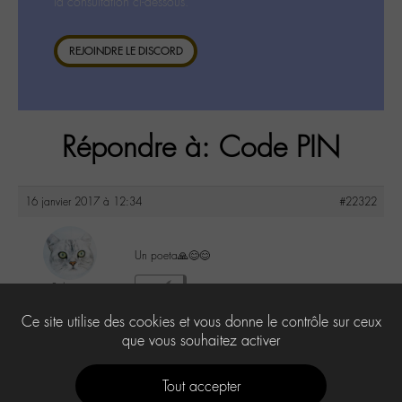
la consultation ci-dessous.
REJOINDRE LE DISCORD
Répondre à: Code PIN
16 janvier 2017 à 12:34
#22322
Un poeta🙏😊😊
Sylvia
0
@sylviaeugenia
Ce site utilise des cookies et vous donne le contrôle sur ceux
Labohémien
279 messages
que vous souhaitez activer
Tout accepter