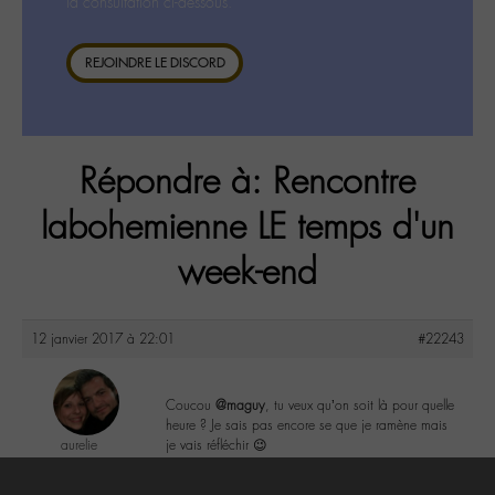
la consultation ci-dessous.
REJOINDRE LE DISCORD
Répondre à: Rencontre
labohemienne LE temps d'un
week-end
12 janvier 2017 à 22:01
#22243
Coucou
@maguy
, tu veux qu’on soit là pour quelle
heure ? Je sais pas encore se que je ramène mais
aurelie
je vais réfléchir 😉
@aurelie
Labohémien
2