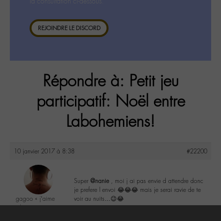
la consultation ci-dessous.
REJOINDRE LE DISCORD
Répondre à: Petit jeu
participatif: Noël entre
Labohemiens!
10 janvier 2017 à 8:38
#22200
Super
@nanie
, moi j ai pas envie d attendre donc
je prefere l envoi 😂😂😂 mais je serai ravie de te
gagoo « j’aime
voir au nuits…😉😂
donc je suis »
@gagoo
2