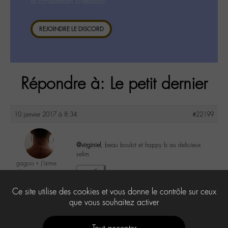
la consultation ci-dessous.
REJOINDRE LE DISCORD
Répondre à: Le petit dernier
10 janvier 2017 à 8:34
#22199
@virginiel
, beau boulot et happy b au delicieux
selim
gagoo « j’aime
donc je suis »
1
@gagoo
Ce site utilise des cookies et vous donne le contrôle sur ceux
Labohémien
2367 messages
que vous souhaitez activer