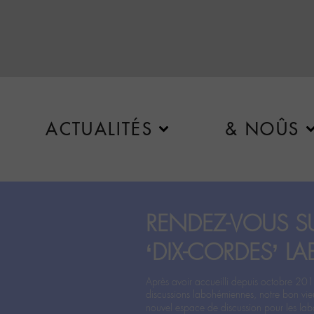
ACTUALITÉS
& NOÛS
RENDEZ-VOUS SU
‘DIX-CORDES’ LA
Après avoir accueilli depuis octobre 201
discussions labohémiennes, notre bon vie
nouvel espace de discussion pour les labo