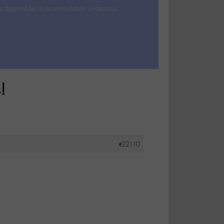
s disponibles à la consultation ci-dessous.
!
#22110