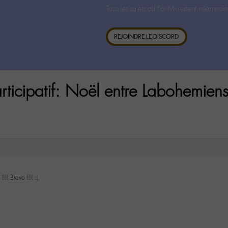
Tous les sujets du For-M- restent néanmoin
REJOINDRE LE DISCORD
rticipatif: Noël entre Labohemiens
!!! Bravo !!! :)