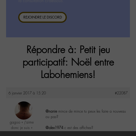
la consultation ci-dessous.
REJOINDRE LE DISCORD
Répondre à: Petit jeu
participatif: Noël entre
Labohemiens!
6 janvier 2017 à 15:20
#22087
@nanie
mince de mince tu peux les faire a nouveau
ou pas?
gagoo « j’aime
donc je suis »
@alex1974
c est des affiches?
@gagoo