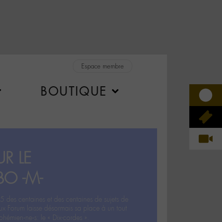
Espace membre
BOUTIQUE
R LE
BO -M-
5 des centaines et des centaines de sujets de
ux Forum laisse désormais sa place à un tout
hémien‧ne‧s: le « Dix-cordes ».