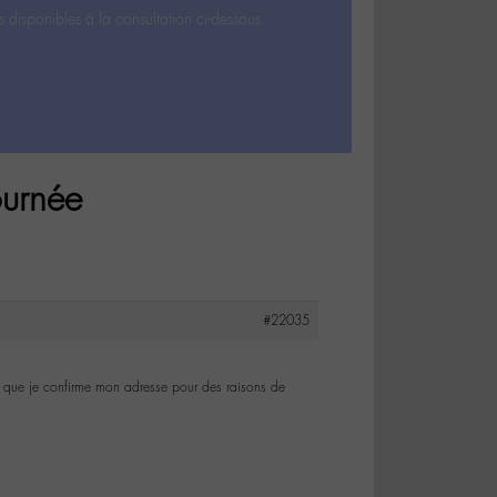
s disponibles à la consultation ci-dessous.
ournée
#22035
é que je confirme mon adresse pour des raisons de