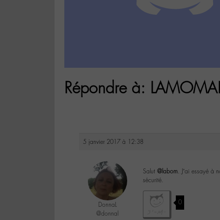
Répondre à: LAMOMALI 
5 janvier 2017 à 12:38
Salut
@labom
. J’ai essayé à 
sécurité.
0
DonnaL
@donnal