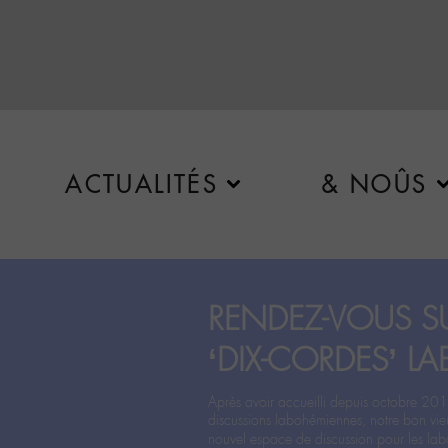
ACTUALITÉS
& NOÛS
RENDEZ-VOUS SU
‘DIX-CORDES’ LA
Après avoir accueilli depuis octobre 201
discussions labohémiennes, notre bon vie
nouvel espace de discussion pour les labo