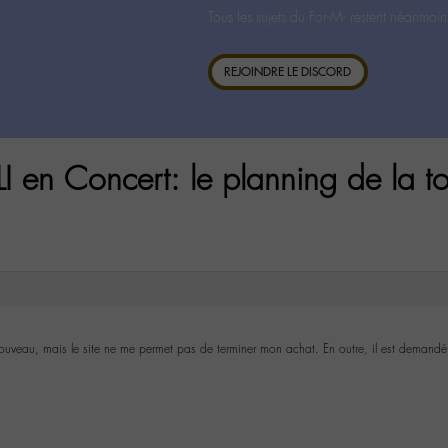
Tous les sujets du For-M- restent néanmoin
REJOINDRE LE DISCORD
en Concert: le planning de la t
nouveau, mais le site ne me permet pas de terminer mon achat. En outre, il est demand