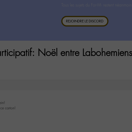
Tous les sujets du For-M- restent néanmoin
REJOINDRE LE DISCORD
rticipatif: Noël entre Labohemiens
in!
ce carton!