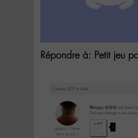
Répondre à: Petit jeu pa
5 janvier 2017 à 6:44
@maguy
😍😍😍 bah bravo he
Pour pas changer c est canon 
2
gagoo « j’aime
donc je suis »