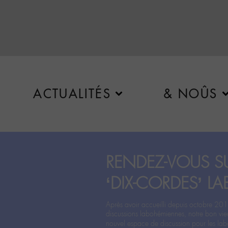
ACTUALITÉS
& NOÛS
RENDEZ-VOUS SU
‘DIX-CORDES’ LA
Après avoir accueilli depuis octobre 201
discussions labohémiennes, notre bon vie
nouvel espace de discussion pour les labo