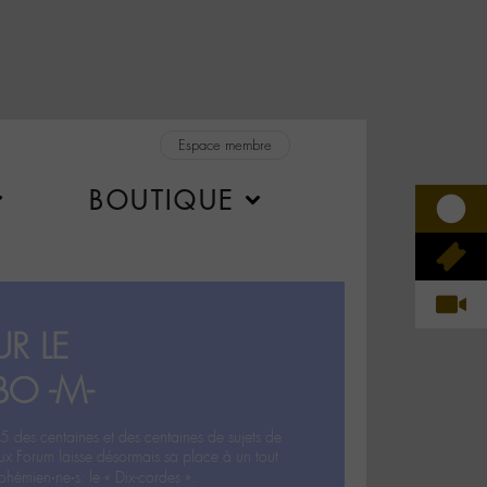
Espace membre
BOUTIQUE
R LE
BO -M-
5 des centaines et des centaines de sujets de
ux Forum laisse désormais sa place à un tout
hémien‧ne‧s: le « Dix-cordes ».