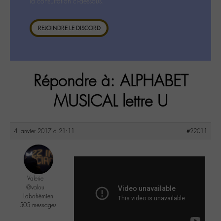
la consultation ci-dessous.
REJOINDRE LE DISCORD
Répondre à: ALPHABET
MUSICAL lettre U
4 janvier 2017 à 21:11
#22011
Valerie
@valou
Labohémien
505 messages