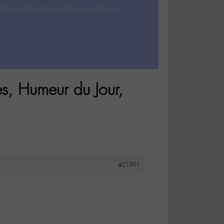
s disponibles à la consultation ci-dessous.
s, Humeur du Jour,
#21991