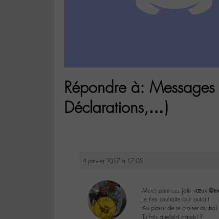
Répondre à: Messages e
Déclarations,…)
4 janvier 2017 à 17:05
Merci pour ces jolis vœux
@ma
Je t’en souhaite tout autant
Au plaisir de te croiser au bal
Tu fais quelle(s) date(s) ?