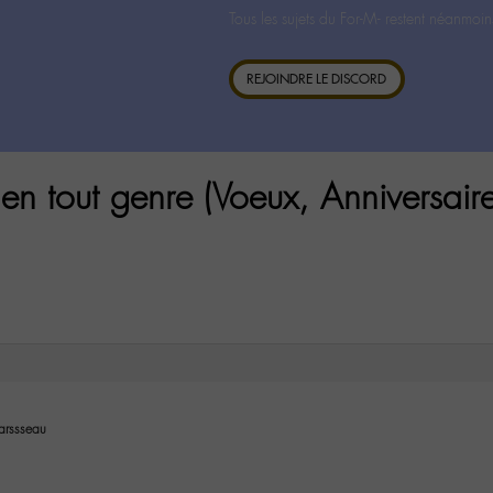
Tous les sujets du For-M- restent néanmoin
REJOINDRE LE DISCORD
n tout genre (Voeux, Anniversaire
rssseau