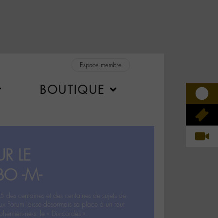
Espace membre
BOUTIQUE
R LE
BO -M-
5 des centaines et des centaines de sujets de
ux Forum laisse désormais sa place à un tout
hémien‧ne‧s: le « Dix-cordes ».