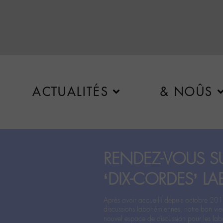
ACTUALITÉS
& NOÛS
RENDEZ-VOUS SU
‘DIX-CORDES’ LA
Après avoir accueilli depuis octobre 201
discussions labohémiennes, notre bon vie
nouvel espace de discussion pour les labo