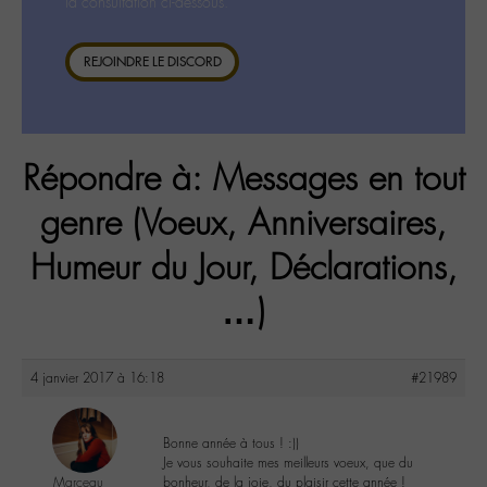
la consultation ci-dessous.
REJOINDRE LE DISCORD
Répondre à: Messages en tout
genre (Voeux, Anniversaires,
Humeur du Jour, Déclarations,
…)
4 janvier 2017 à 16:18
#21989
Bonne année à tous ! :))
Je vous souhaite mes meilleurs voeux, que du
Marceau
bonheur, de la joie, du plaisir cette année !