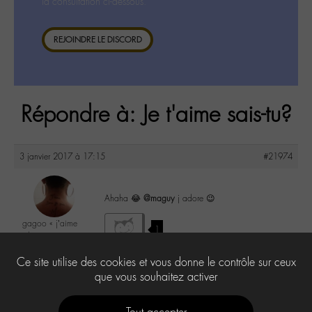
la consultation ci-dessous.
REJOINDRE LE DISCORD
Répondre à: Je t'aime sais-tu?
3 janvier 2017 à 17:15
#21974
Ahaha 😂
@maguy
j adore 😉
gagoo « j’aime
1
donc je suis »
@gagoo
Ce site utilise des cookies et vous donne le contrôle sur ceux
Labohémien
2367 messages
que vous souhaitez activer