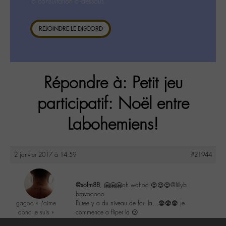
la consultation ci-dessous.
REJOINDRE LE DISCORD
Répondre à: Petit jeu
participatif: Noël entre
Labohemiens!
2 janvier 2017 à 14:59
#21944
@sofm88
, 🤗🤗🤗oh wahoo 😍😍😍@lillyb
bravooooo
gagoo « j’aime
Puree y a du niveau de fou la…😨😨😨 je
donc je suis »
commence a fliper la 😕
@gagoo